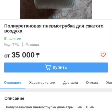
Полиуретановая пневмотрубка для сжатого
воздуха
В наличии
Код: TPU
Розница
35 000
от
₸
Купить
Описание
Характеристики
Доставка
Оплата
Усл
Описание
Полиуретановая пневмотрубка диаметры 6мм, 10мм