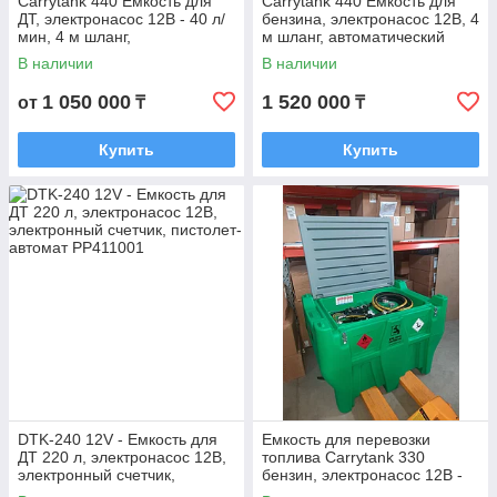
Carrytank 440 Емкость для
Carrytank 440 Емкость для
ДТ, электронасос 12В - 40 л/
бензина, электронасос 12В, 4
мин, 4 м шланг,
м шланг, автоматический
автоматический пистолет
пистолет
В наличии
В наличии
1 050 000
1 520 000
от
₸
₸
Купить
Купить
DTK-240 12V - Емкость для
Емкость для перевозки
ДТ 220 л, электронасос 12В,
топлива Carrytank 330
электронный счетчик,
бензин, электронасос 12В -
пистолет-автомат
50 л/мин, 4 м шланг,