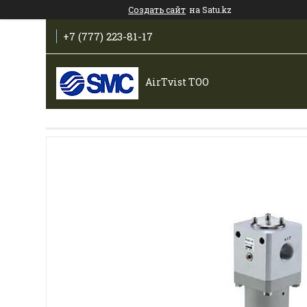
Создать сайт
на Satu.kz
+7 (777) 223-81-17
AirTvist TOO